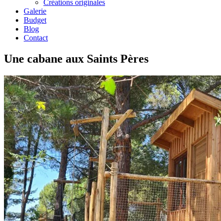
Créations originales
Galerie
Budget
Blog
Contact
Une cabane aux Saints Pères