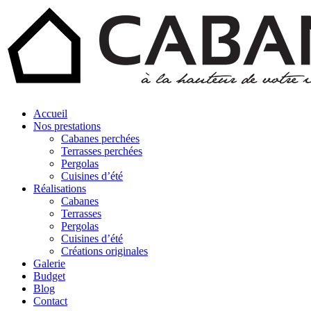
Accueil
Nos prestations
Cabanes perchées
Terrasses perchées
Pergolas
Cuisines d’été
Réalisations
Cabanes
Terrasses
Pergolas
Cuisines d’été
Créations originales
Galerie
Budget
Blog
Contact